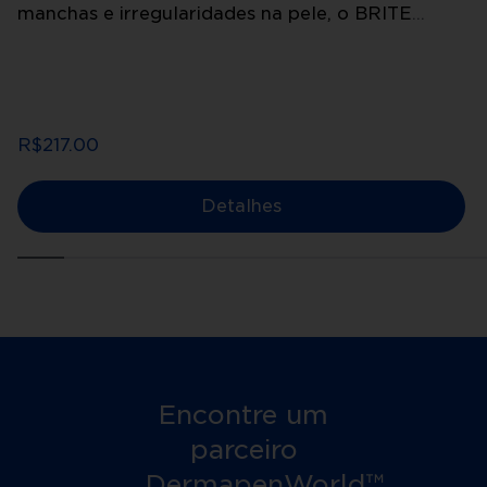
manchas e irregularidades na pele, o BRITE
LITE™ combina clareamento, hidratação e ação
antioxidante em um único produto. Ele atua
suavizando áreas escurecidas, prevenindo a
formação de novas hiperpigmentações e
deixando a pele mais homogênea e radiante.
R$217.00
Detalhes
Encontre um
parceiro
DermapenWorld™