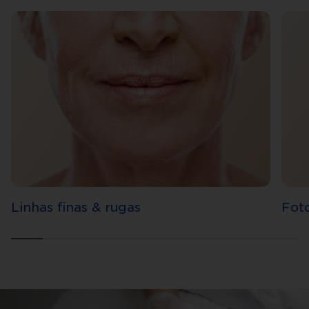
Linhas finas & rugas
Fot