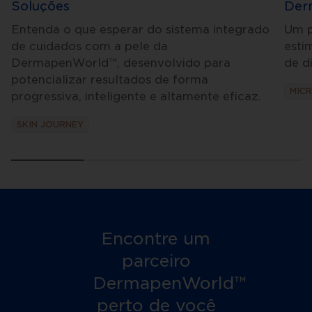
Soluções
Der
Entenda o que esperar do sistema integrado
Um p
de cuidados com a pele da
esti
DermapenWorld™, desenvolvido para
de d
potencializar resultados de forma
MIC
progressiva, inteligente e altamente eficaz.
SKIN JOURNEY
Encontre um
parceiro
DermapenWorld™
perto de você