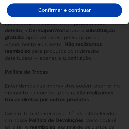
manuseio
. Em seguida, será necessário
realizar
um novo pedido
com o produto correto.
Confirmar e continuar
Em caso de recebimento de
produto com
defeito
, a
DermapenWorld
fará a
substituição
gratuita
, após validação pela equipe de
Atendimento ao Cliente.
Não realizamos
reembolso
para produtos considerados
defeituosos — apenas a substituição.
Política de Trocas
Entendemos que imprevistos podem ocorrer no
momento da compra; porém,
não realizamos
trocas diretas por outros produtos
.
Caso o item atenda aos critérios estabelecidos
em nossa
Política de Devoluções
, você poderá
solicitar o
reembolso
, assumindo os custos de