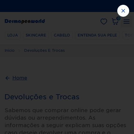
0
LOJA
SKINCARE
CABELO
ENTENDA SUA PELE
TOD
Início
Devoluções E Trocas
Home
Devoluções e Trocas
Sabemos que comprar online pode gerar
dúvidas ou arrependimentos. As
informações a seguir explicam suas opções
caso deseje devolver uma compra e o