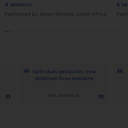
4 sessions
6 se
Performed by Amori Struwig, South Africa
Perf
Após duas gestações, meu
Eu
abdômen ficou bastante
ache
marcado por estrias. Com
doe
o Dermapen™, encontrei
tão r
D.W.
,
AUSTRÁLIA
três áreas que
ver 
praticamente ficaram sem
prime
estrias, restando apenas
estão
um traço muito discreto.
e a 
Não tenho palavras para