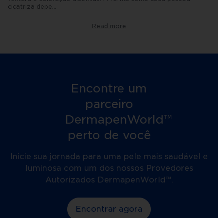
cicatriza depe
...
nde
da
profundidade
Read more
da
lesão,
da
genética,
da
região
do
corpo
Encontre um
e
da
parceiro
qualidade
da
DermapenWorld™
resposta
inflamatória.
perto de você
Além
dos
aspectos
Inicie sua jornada para uma pele mais saudável e
físicos,
luminosa com um dos nossos Provedores
cicatrizes
visíveis
Autorizados DermapenWorld™.
podem
impactar
a
Encontrar agora
autoestima
e