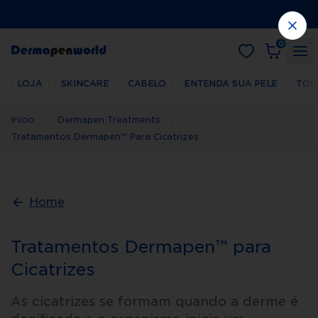
0
LOJA
SKINCARE
CABELO
ENTENDA SUA PELE
TOD
Início
Dermapen Treatments
Tratamentos Dermapen™ Para Cicatrizes
Home
Tratamentos Dermapen™ para
Cicatrizes
As cicatrizes se formam quando a derme é