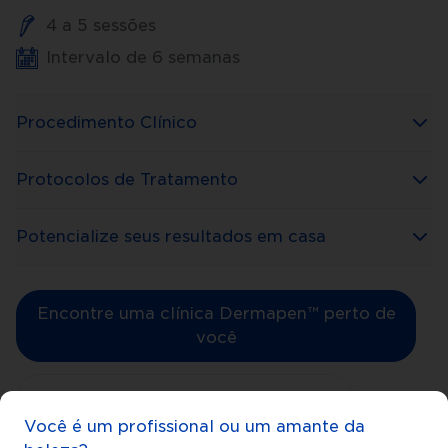
4 a 5 sessões
Intervalo de 6 semanas
Procedimento Clínico
Protocolos de Tratamento
Potencialize seus resultados em casa
Encontre uma clínica Dermapen™ perto de
você
Saiba mais sobre microagulhamento
Você é um profissional ou um amante da