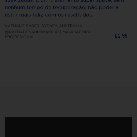
suavizadas. É um tratamento super suave, sem
nenhum tempo de recuperação, não poderia
estar mais feliz com os resultados.
NATHALIE SADER
,
SYDNEY, AUSTRÁLIA
@NATHALIESADERMAKEUP | MAQUIADORA
PROFISSIONAL