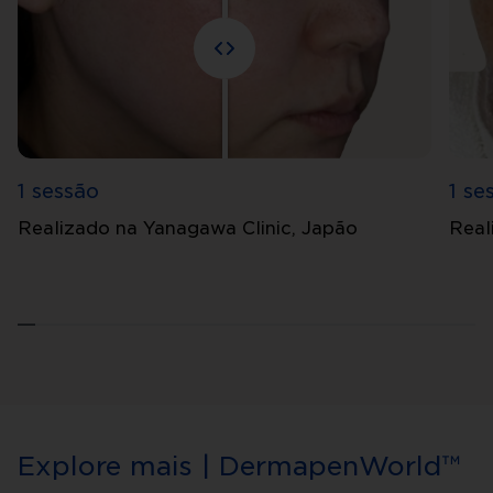
1 sessão
1 se
Realizado na Yanagawa Clinic, Japão
Real
Explore mais | DermapenWorld™