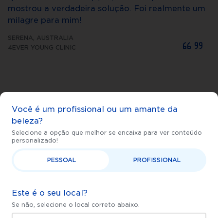
mostrou a verdadeira solução. Foi realmente um
milagre para mim!
SERENA
,
AUSTRALIA
4EVER YOUNG CLINIC
Você é um profissional ou um amante da
beleza?
Watch
Selecione a opção que melhor se encaixa para ver conteúdo
personalizado!
PESSOAL
PROFISSIONAL
Este é o seu local?
Veja mais depoimentos
Se não, selecione o local correto abaixo.