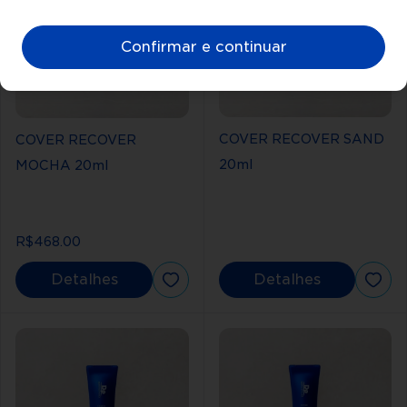
acne Dermapen
Treatments
Confirmar e continuar
COVER RECOVER SAND
COVER RECOVER
20ml
MOCHA 20ml
R$468.00
Detalhes
Detalhes