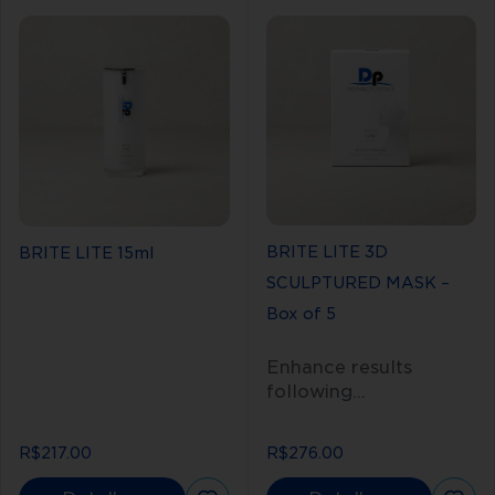
BRITE LITE 3D
BRITE LITE 15ml
SCULPTURED MASK –
Box of 5
Enhance results
following
microneedling for
pigmented, aged/sun-
R$217.00
R$276.00
damaged, acne-prone
skin or simply give